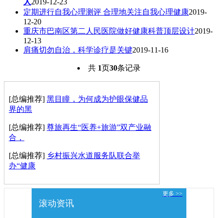
人
2019-12-23
定期进行自我心理测评 合理地关注自我心理健康
2019-
12-20
重庆市巴南区第二人民医院做好健康科普顶层设计
2019-
12-13
肩痛切勿自治，科学诊疗是关键
2019-11-16
共
1
页
30
条记录
[总编推荐]
黑目瞳，为何成为护眼保健品
界的黑
[总编推荐]
尊旅再生“医养+旅游”双产业融
合，
[总编推荐]
乡村振兴水道服务队联合举
办“健康
更多 >>
滚动资讯