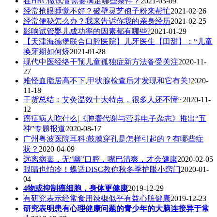
在HRC做试管需要满足哪些条件？
2021-03-09
经常抢眼睡觉不好？破壁灵芝孢子粉来帮忙
2021-02-26
经常便秘怎么办？我来告诉你我的亲身经历
2021-02-25
影响试管婴儿成功率的因素都有哪些?
2021-01-29
【天津海德堡联合口腔医院】儿牙医生【田甜】：“儿童
换牙期如何矫
2021-01-28
现代中医经络干预儿童孤独症新方法备受关注
2020-11-
27
难怪血脂居高不下,甲状腺检查后才发现和它有关!
2020-
11-18
干货总结：艾灸温效十大特点，很多人还不懂~
2020-11-
12
癌症病人吃什么|《肿瘤代谢与营养电子杂志》推出“五
神”专题报道
2020-08-17
广州粤波医院耳科:鼓膜穿孔是怎样引起的？有哪些症
状？
2020-04-09
远离病毒，无“幽”口腔，嘴巴清爽，才会健康
2020-02-05
眼睛也怕冷！蝶适DISC教你秋冬季护眼小窍门
2020-01-
04
4物或抑制癌细胞，身体更健康
2019-12-29
有研究表示经常食用辣椒似乎有益心脏健康
2019-12-23
研究表明患有心理健康问题的青少年的大脑连接异于常