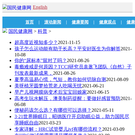
English
首页
|
滚动新闻
|
健康要闻
|
健康观点
|
健康
国民健康网
>
科普
>
超高度近视知多少？
2021-11-15
孩子怎么运动能有助于长高？平安好医生为你解答
2021-
10-08
你的“尿标本”留对了吗？
2021-08-26
毒瘾难戒是何原因？TCCI研究员袁逖飞团队《自然》子
刊发表最新成果，
2021-08-26
夏季高温易心慌，气短，教你如何切脉自测
2021-08-09
美呀植牙圆梦拾荒老人吃喝无忧
2021-06-21
早产儿视网膜病变术后宝宝回娘家
2021-06-15
高考生玩水解压，澳美制药提醒：要做好感冒预防
2021-
06-08
便秘药该怎么选？有哪些可以选择？
2021-05-11
3·21世界睡眠日，昭德医疗开启助眠公益，助力国民尽
享睡眠自由
2021-03-23
专家详解：HRC试管婴儿ivf有哪些流程？
2021-03-09