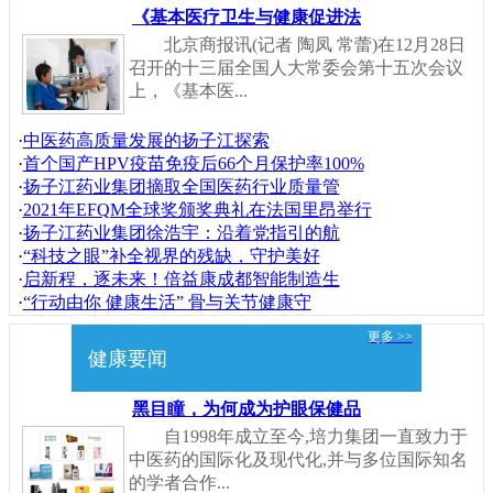
《基本医疗卫生与健康促进法
北京商报讯(记者 陶凤 常蕾)在12月28日
召开的十三届全国人大常委会第十五次会议
上，《基本医...
·
中医药高质量发展的扬子江探索
·
首个国产HPV疫苗免疫后66个月保护率100%
·
扬子江药业集团摘取全国医药行业质量管
·
2021年EFQM全球奖颁奖典礼在法国里昂举行
·
扬子江药业集团徐浩宇：沿着党指引的航
·
“科技之眼”补全视界的残缺，守护美好
·
启新程，逐未来！倍益康成都智能制造生
·
“行动由你 健康生活” 骨与关节健康守
更多 >>
健康要闻
黑目瞳，为何成为护眼保健品
自1998年成立至今,培力集团一直致力于
中医药的国际化及现代化,并与多位国际知名
的学者合作...