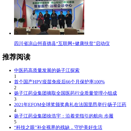
四川省凉山州喜德县“互联网+健康扶贫”启动仪
推荐阅读
中医药高质量发展的扬子江探索
1
首个国产HPV疫苗免疫后66个月保护率100%
2
扬子江药业集团摘取全国医药行业质量管理小组成
3
2021年EFQM全球奖颁奖典礼在法国里昂举行|扬子江药
4
扬子江药业集团徐浩宇：沿着党指引的航向 步履
5
“科技之眼”补全视界的残缺，守护美好生活