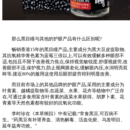
那么黑目瞳与其他的护眼产品有什么区别呢?
畅销香港15年的黑目瞳产品,主要成分为黑大豆皮提取物,
其抗氧精华青色素为蓝莓三倍以上,可以有效缓解多种眼部不
适,包括且不限于改善视力焦点,保持视觉敏锐度,舒缓视疲劳,改
善眼部不适,保护视力,防止视网膜老化,缓解眼内压,水润明亮双
眸等,接近80%的服用这使用后眼部疲劳得到明显改善。
而目前市场上的其他品牌的护眼产品,采用的主要成分为
叶黄素、越橘提取物等,在蔬菜、水果、花卉等植物中广泛存
在,可通过多食用富含叶黄素的蔬菜水果获得。胡萝卜素、花
青素等天然色素都有较好的抗氧化功能。
李时珍在《本草纲目》中有记载:“常食黑豆,可百病不
生。“药黑豆有补肾养血、清热解毒、活血化瘀、乌发明目、
延年益寿功效。”