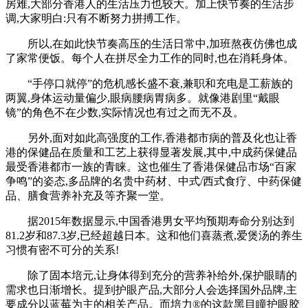
房难,大部分香港人的生活压力也较大。加上快节奏的生活步
调,大家明白:只有不断努力拼搏工作。
所以,在如此快节奏高压的生活日常中,加班熬夜仿佛也成
了家常便饭。每个人在拼尽全力工作的同时,也在消耗身体。
“手停口就停”的危机感长盛不衰,兼职和充电是工薪族的
两翼,身体运动量偏少,眼病腰病胃病多。就像港剧里“戴眼
镜”的角色不在少数,实际情况也有过之而无不及。
另外,面对如此高强度的工作,香港都市病的普及化也让香
港的保健品在质量和工艺上获得显著发展,其中,中成药保健品
最受香港都市一族的青睐。这也催生了香港保健品市场“百家
争鸣”的姿态,多品牌的名贵中药材、中式/西式食疗、中药保健
品、膳食营养补充及等齐聚一堂。
据2015年数据显示,中国香港男女平均预期寿命分别达到
81.2岁和87.3岁,已经超越日本。这和他们喜蒸煮,爱煲汤的养生
习惯有密不可分的关系!
除了固本培元,让身体得到充分的营养补给外,保护眼睛的
需求也日渐增长。提到护眼产品,大部分人会选择国外品牌,主
要成分以蓝莓为主的相关产品。而培力®的这款黑目瞳护眼胶