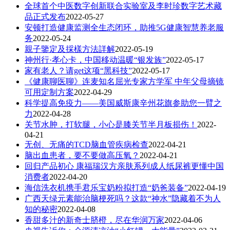
全球首个中医数字创新联合实验室及李时珍数字艺术藏
品正式发布
2022-05-27
安顿打造健康监测全生态闭环，助推5G健康智慧养老服
务
2022-05-24
親子鑒定及採樣方法詳解
2022-05-19
神州行·孝心卡，中国移动温暖“银发族”
2022-05-17
家有老人？请get这项“黑科技”
2022-05-17
《健康聊医聊》连麦知名屈光专家方学军 中年父母摘镜
可用定制方案
2022-04-29
科学提高免疫力——美国威斯康辛州花旗参助您一臂之
力
2022-04-28
关节水肿，打软腿，小心是膝关节半月板损伤！
2022-
04-21
无创、无痛的TCD脑血管疾病检查
2022-04-21
脑出血患者，要不要做高压氧？
2022-04-21
回归产品初心 康福瑞汉方亲肤系列成人纸尿裤更懂中国
消费者
2022-04-20
海信洗衣机携手君乐宝奶粉拟打造“奶爸装备”
2022-04-19
广西天绿元素能治脑梗死吗？这款“神水”隐藏着不为人
知的秘密
2022-04-08
香甜多汁的新奇士脐橙，尽在华润万家
2022-04-06