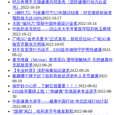
钙尔奇携手天猫健康共同发布《居民健康行动力白皮
书》
2022-10-19
《柳叶刀》刊发馨可宁5.5年随访结果：对宫颈癌前病变
预防效力达100%
2022-10-17
大医“伽玛刀”荣获中国外观设计金奖
2022-10-14
中医药攻克癌症——访山东大学齐鲁医学院刘执玉教授
2022-10-12
广电5G“金色关爱卡”正式发布，首批百位60+广电5G体
验官齐聚东方明珠
2022-10-05
对不良宣泄行为说不，EISI益寺倾情守护男性健康
2022-
09-22
麦克维森（Mcvisn）胶原蛋白,透明质酸钠片,天然健康补
充肌肤营养
2022-09-20
【专业科普】戊肝病毒知识速览
2022-09-20
氨糖哪个牌子好？哈药有效促进老年人关节健康
2022-
09-19
保护好小心肝，了解它很重要！！！
2022-09-02
EISI益寺重磅上线！“他健康”市场迎来专业选手
2022-08-
30
中医健康大讲堂——健康中国行动·华北区域行动计划
2022-08-23
“国潮”风口，哈药老字号焕发新彩
2022-08-08