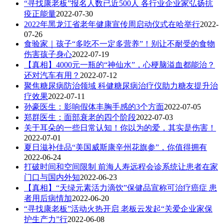
“寻找康老板”报名人数已近500人 各行业企业家弘扬抗
疫正能量
2022-07-30
2022年黑龙江省老年健康宣传周启动仪式在哈举行
2022-
07-26
食验家｜孩子“多吃不一定多营养”！别让不耐受的食物
伤害孩子身心
2022-07-19
【真相】4000元一瓶的“神仙水”，心梗脑溢血都能治？
还对汽车有用？
2022-07-12
聚焦糖尿病防治领域 科健糖尿病治疗仪助力糖友提升治
疗效果
2022-07-11
孙豪医生：影响假体丰胸手感的3个方面
2022-07-05
郑群医生：面部衰老的四个阶段
2022-07-03
关于耳朵的一些日常认知！你以为的爱，其实是伤害！
2022-07-01
夏日滋补佳品“美国威斯康辛州花旗参”，你值得拥有
2022-06-24
打破时间和空间限制 前海人寿远程会诊系统让患者在家
门口与国内外知
2022-06-23
【真相】“天绿元素活力滴饮”保健品宣称可治疗癌症 患
者用后病情加
2022-06-20
“寻找康老板”活动火热开启 老板云发起“关爱企业家保
护生产力”行
2022-06-08