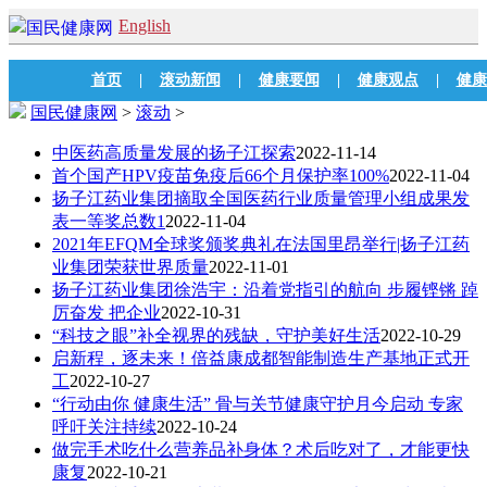
English
首页
|
滚动新闻
|
健康要闻
|
健康观点
|
健康
国民健康网
>
滚动
>
中医药高质量发展的扬子江探索
2022-11-14
首个国产HPV疫苗免疫后66个月保护率100%
2022-11-04
扬子江药业集团摘取全国医药行业质量管理小组成果发
表一等奖总数1
2022-11-04
2021年EFQM全球奖颁奖典礼在法国里昂举行|扬子江药
业集团荣获世界质量
2022-11-01
扬子江药业集团徐浩宇：沿着党指引的航向 步履铿锵 踔
厉奋发 把企业
2022-10-31
“科技之眼”补全视界的残缺，守护美好生活
2022-10-29
启新程，逐未来！倍益康成都智能制造生产基地正式开
工
2022-10-27
“行动由你 健康生活” 骨与关节健康守护月今启动 专家
呼吁关注持续
2022-10-24
做完手术吃什么营养品补身体？术后吃对了，才能更快
康复
2022-10-21