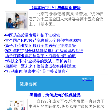
《基本医疗卫生与健康促进法
北京商报讯(记者 陶凤 常蕾)在12月28日
召开的十三届全国人大常委会第十五次会议
上，《基本医...
·
中医药高质量发展的扬子江探索
·
首个国产HPV疫苗免疫后66个月保护率100%
·
扬子江药业集团摘取全国医药行业质量管
·
2021年EFQM全球奖颁奖典礼在法国里昂举行
·
扬子江药业集团徐浩宇：沿着党指引的航
·
“科技之眼”补全视界的残缺，守护美好
·
启新程，逐未来！倍益康成都智能制造生
·
“行动由你 健康生活” 骨与关节健康守
更多 >>
健康要闻
黑目瞳，为何成为护眼保健品
自1998年成立至今,培力集团一直致力于
中医药的国际化及现代化,并与多位国际知名