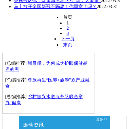
央视告诉你：众源清凉油“小红罐，大能量”
2022-03-31
马上放开全国新冠不隔离！你同意了吗？
2022-03-31
首页
1
2
3
下一页
末页
[总编推荐]
黑目瞳，为何成为护眼保健品
界的黑
[总编推荐]
尊旅再生“医养+旅游”双产业融
合，
[总编推荐]
乡村振兴水道服务队联合举
办“健康
更多 >>
滚动资讯