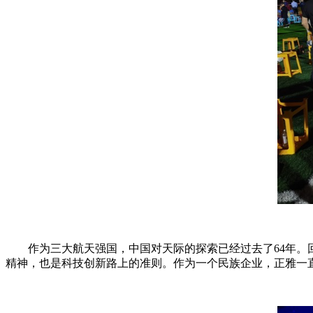
作为三大航天强国，中国对天际的探索已经过去了64年。回
精神，也是科技创新路上的准则。作为一个民族企业，正雅一