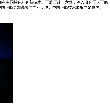
有中国特色的创新技术。正雅历经十六载，深入研究国人正畸
让中国正畸更加高效与专业，也让中国正畸技术能够立足世界。