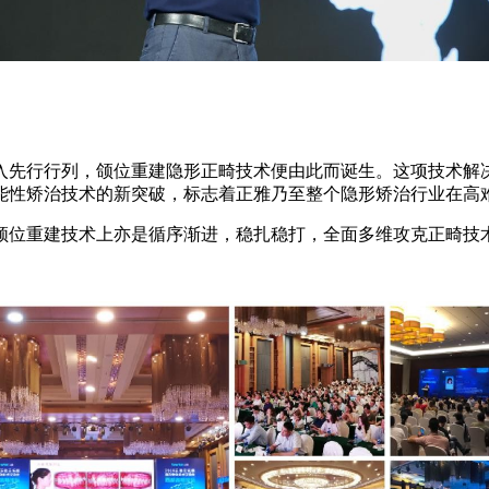
先行行列，颌位重建隐形正畸技术便由此而诞生。这项技术解决
能性矫治技术的新突破，标志着正雅乃至整个隐形矫治行业在高
位重建技术上亦是循序渐进，稳扎稳打，全面多维攻克正畸技