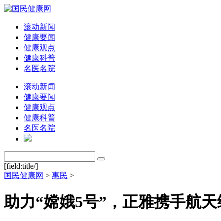
滚动新闻
健康要闻
健康观点
健康科普
名医名院
滚动新闻
健康要闻
健康观点
健康科普
名医名院
[field:title/]
国民健康网
>
惠民
>
助力“嫦娥5号”，正雅携手航