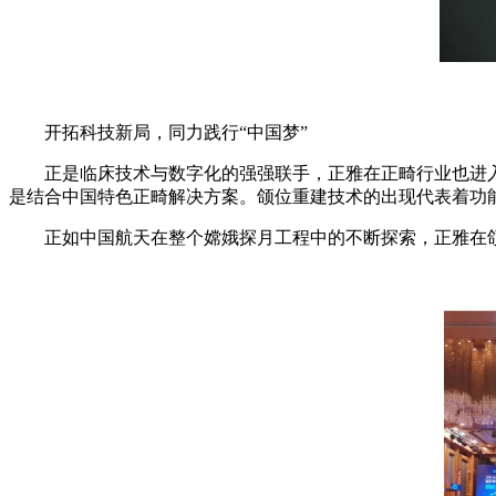
开拓科技新局，同力践行“中国梦”
正是临床技术与数字化的强强联手，正雅在正畸行业也进入
是结合中国特色正畸解决方案。颌位重建技术的出现代表着功
正如中国航天在整个嫦娥探月工程中的不断探索，正雅在颌